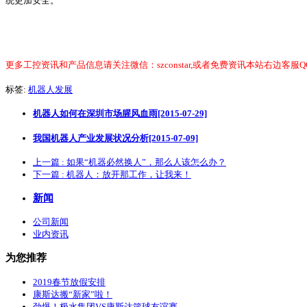
统更加安全。
更多工控资讯和产品信息请关注微信：szconstar,或者免费资讯本站右边客服Q
标签:
机器人发展
机器人如何在深圳市场腥风血雨[2015-07-29]
我国机器人产业发展状况分析[2015-07-09]
上一篇
: 如果“机器必然换人”，那么人该怎么办？
下一篇
: 机器人：放开那工作，让我来！
新闻
公司新闻
业内资讯
为您推荐
2019春节放假安排
康斯达搬“新家”啦！
劲爆！极水集团VS康斯达篮球友谊赛