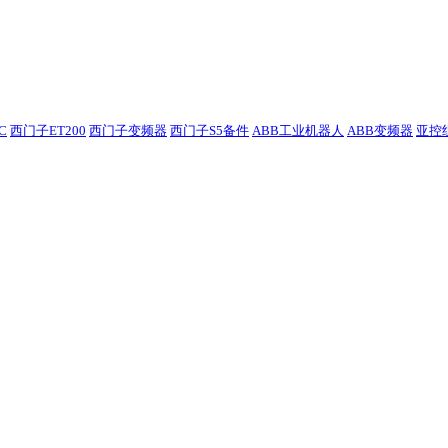
C
西门子ET200
西门子变频器
西门子S5备件
ABB工业机器人
ABB变频器
亚控