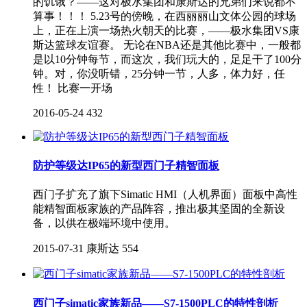
的饥饿？——这对极水集团和康斯达的兄弟们来说都不
算事！！！ 5.23号的傍晚，在西丽丽山文体公园的球场
上，正在上演一场热火朝天的比赛，——极水集团VS康
斯达篮球友谊赛。 无论在NBA还是其他比赛中，一般都
是以10分钟每节，而这次，我们玩大的，足足干了100分
钟。对，你没听错，25分钟一节，人多，体力好，任
性！ 比赛一开场
2016-05-24
432
防护等级达IP65的新型西门子精智面板
西门子扩充了旗下Simatic HMI（人机界面）面板中高性
能精智面板家族的产品阵容，推出极其坚固的全新设
备，以供在极端环境中使用。
2015-07-31
康斯达
554
西门子simatic家族新品——S7-1500PLC的特性剖析