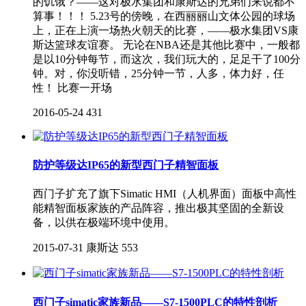
的饥饿？——这对极水集团和康斯达的兄弟们来说都不
算事！！！ 5.23号的傍晚，在西丽丽山文体公园的球场
上，正在上演一场热火朝天的比赛，——极水集团VS康
斯达篮球友谊赛。 无论在NBA还是其他比赛中，一般都
是以10分钟每节，而这次，我们玩大的，足足干了100分
钟。对，你没听错，25分钟一节，人多，体力好，任
性！ 比赛一开场
2016-05-24
431
防护等级达IP65的新型西门子精智面板
西门子扩充了旗下Simatic HMI（人机界面）面板中高性
能精智面板家族的产品阵容，推出极其坚固的全新设
备，以供在极端环境中使用。
2015-07-31
康斯达
553
西门子simatic家族新品——S7-1500PLC的特性剖析