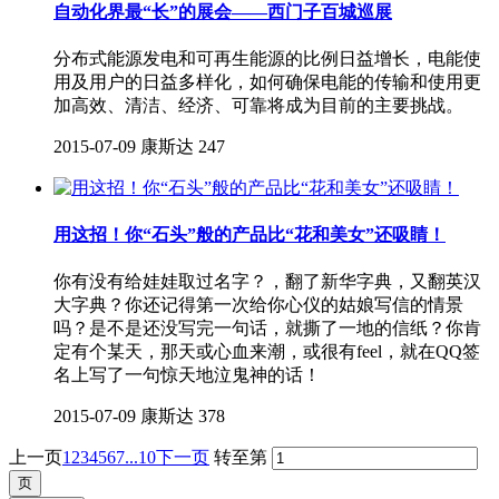
自动化界最“长”的展会——西门子百城巡展
分布式能源发电和可再生能源的比例日益增长，电能使
用及用户的日益多样化，如何确保电能的传输和使用更
加高效、清洁、经济、可靠将成为目前的主要挑战。
2015-07-09
康斯达
247
用这招！你“石头”般的产品比“花和美女”还吸睛！
你有没有给娃娃取过名字？，翻了新华字典，又翻英汉
大字典？你还记得第一次给你心仪的姑娘写信的情景
吗？是不是还没写完一句话，就撕了一地的信纸？你肯
定有个某天，那天或心血来潮，或很有feel，就在QQ签
名上写了一句惊天地泣鬼神的话！
2015-07-09
康斯达
378
上一页
1
2
3
4
5
6
7
...10
下一页
转至第